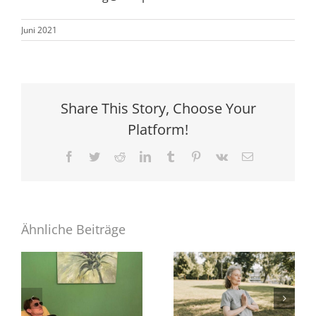
Juni 2021
Share This Story, Choose Your
Platform!
Facebook
Twitter
Reddit
LinkedIn
Tumblr
Pinterest
Vk
E-
Mail
Ähnliche Beiträge
Routinen für
Espresso