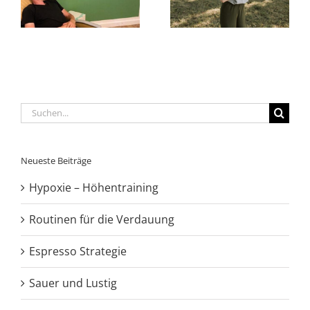
ng
die Verdauung
Strategie
Suche
nach:
Neueste Beiträge
Hypoxie – Höhentraining
Routinen für die Verdauung
Espresso Strategie
Sauer und Lustig