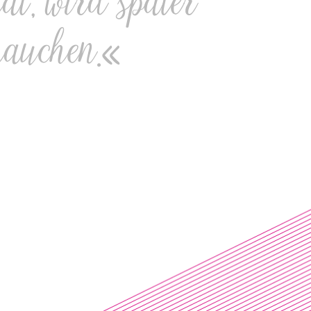
at, wird später
brauchen.«