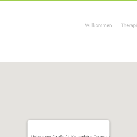
Willkommen
Therap
Heiselhuser Straße 24, Krummhörn, Germany