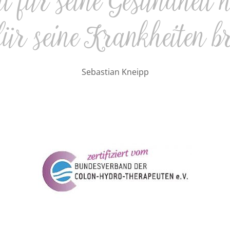
t für seine Gesundheit h
 für seine Krankheiten 
Sebastian Kneipp