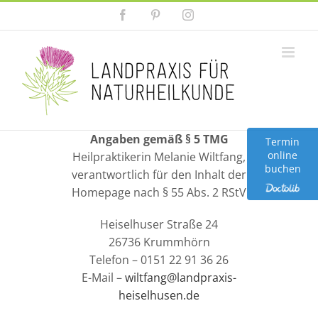
Zum
Facebook
Pinterest
Instagram
Inhalt
springen
Angaben gemäß § 5 TMG
Termin
online
Heilpraktikerin Melanie Wiltfang,
buchen
verantwortlich für den Inhalt der
Homepage nach § 55 Abs. 2 RStV
Heiselhuser Straße 24
26736 Krummhörn
Telefon – 0151 22 91 36 26
E-Mail –
wiltfang@landpraxis-
heiselhusen.de